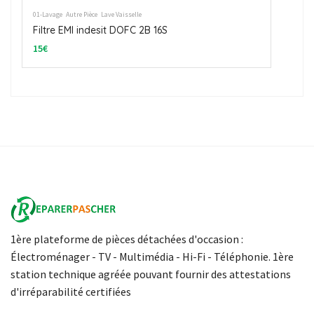
01-Lavage
Lave Vaisselle
Sécurité de porte
01-La
Bandeau complet Indesit DOFC 2B 16S
Pie
30€
30€
1ère plateforme de pièces détachées d'occasion :
Électroménager - TV - Multimédia - Hi-Fi - Téléphonie. 1ère
station technique agréée pouvant fournir des attestations
d'irréparabilité certifiées