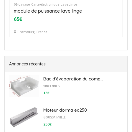
01-Lavage
Carte électronique
Sèche Linge
Carte de puissance pour sèche linge Electrolux
ADC67555W
60€
25 RUE DE LA MINOTERIE - 44710 - St léger les Vignes
Annonces récentes
Bac d’évaporation du comp...
VINCENNES
15€
Moteur dorma ed250
GOUSSAINVILLE
250€