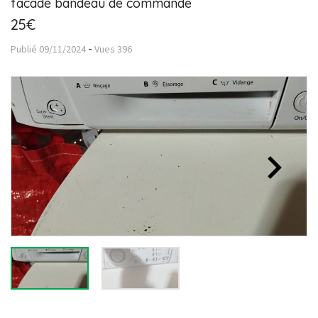
facade bandeau de commande
25€
-
Publié
09/11/2024
Vues
396