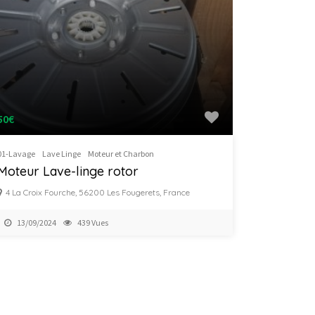
50€
01-Lavage
Lave Linge
Moteur et Charbon
Moteur Lave-linge rotor
4 La Croix Fourche, 56200 Les Fougerets, France
13/09/2024
439 Vues