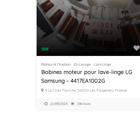
90€
Moteur et Charbon
01-Lavage
Lave Linge
Bobines moteur pour lave-linge LG
Samsung – 4417EA1002G
4 La Croix Fourche, 56200 Les Fougerets, France
13/09/2024
396 Vues