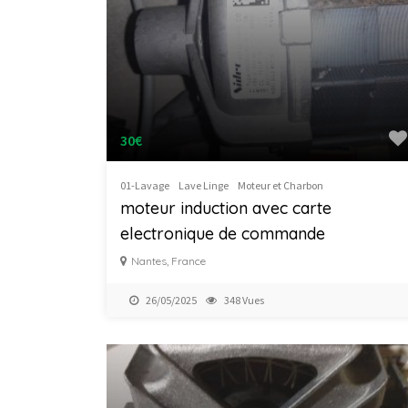
30€
01-Lavage
Lave Linge
Moteur et Charbon
moteur induction avec carte
electronique de commande
Nantes, France
26/05/2025
348 Vues