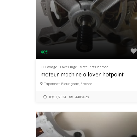
40€
01-Lavage
Lave Linge
Moteur et Charbon
moteur machine a laver hotpoint
Taponnat-Fleurignac, France
09/11/2024
440 Vues