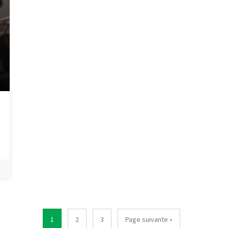
1
2
3
Page suivante »