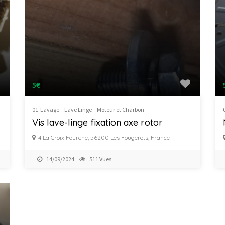
5€
01-Lavage
Lave Linge
Moteur et Charbon
Vis lave-linge fixation axe rotor
4 La Croix Fourche, 56200 Les Fougerets, France
14/09/2024
511 Vues