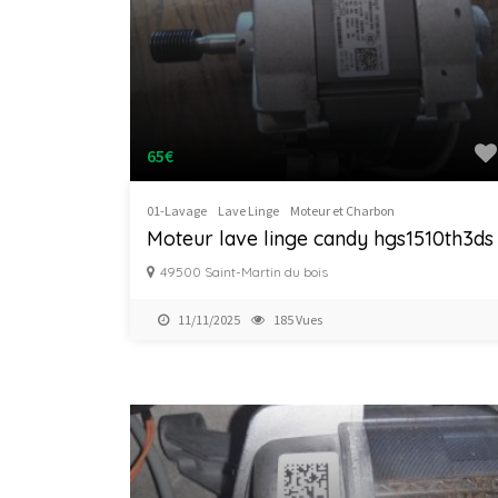
65€
01-Lavage
Lave Linge
Moteur et Charbon
Moteur lave linge candy hgs1510th3ds
49500 Saint-Martin du bois
11/11/2025
185 Vues