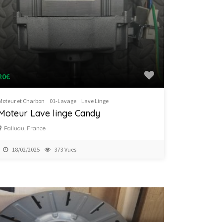
20€
Moteur et Charbon
01-Lavage
Lave Linge
Moteur Lave linge Candy
Palluau, France
18/02/2025
373 Vues