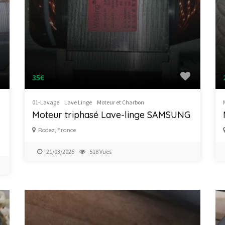
35€
01-Lavage
Lave Linge
Moteur et Charbon
Moteur triphasé Lave-linge SAMSUNG
Rodez, France
21/03/2025
518 Vues