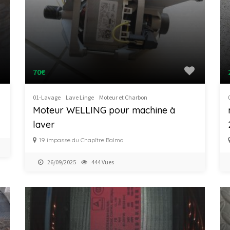
70€
01-Lavage
Lave Linge
Moteur et Charbon
Moteur WELLING pour machine à
laver
19 impasse du Chapître Balma
26/09/2025
444 Vues