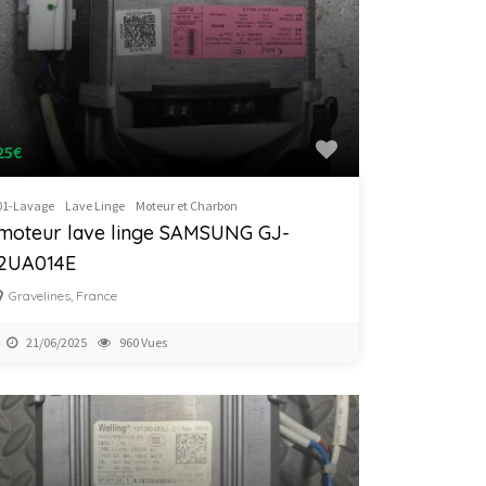
25€
01-Lavage
Lave Linge
Moteur et Charbon
moteur lave linge SAMSUNG GJ-
2UA014E
Gravelines, France
21/06/2025
960 Vues