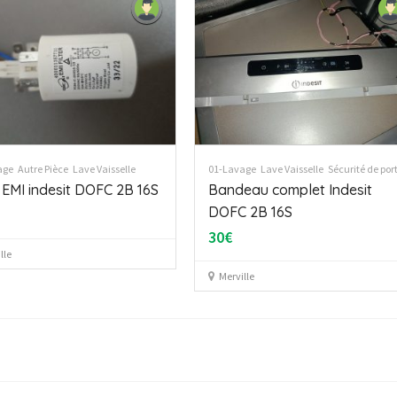
age
Autre Pièce
Lave Vaisselle
01-Lavage
Lave Vaisselle
Sécurité de por
e EMI indesit DOFC 2B 16S
Bandeau complet Indesit
DOFC 2B 16S
30€
lle
Merville