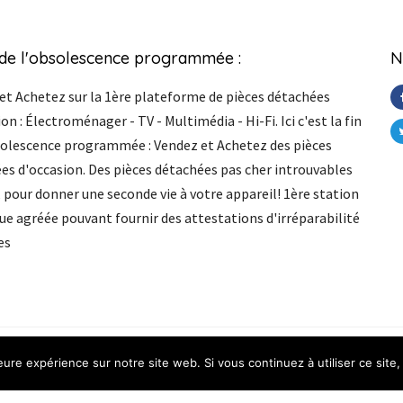
 de l'obsolescence programmée :
N
et Achetez sur la 1ère plateforme de pièces détachées
on : Électroménager - TV - Multimédia - Hi-Fi. Ici c'est la fin
solescence programmée : Vendez et Achetez des pièces
es d'occasion. Des pièces détachées pas cher introuvables
, pour donner une seconde vie à votre appareil! 1ère station
ue agréée pouvant fournir des attestations d'irréparabilité
es
t
s
Reserve
d
.
leure expérience sur notre site web. Si vous continuez à utiliser ce sit