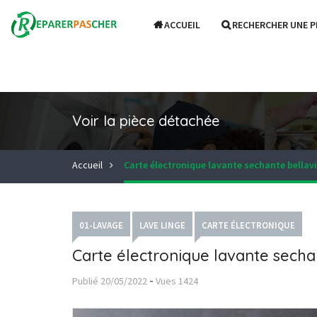
ACCUEIL
RECHERCHER UNE P
Voir la pièce détachée
Accueil
Carte électronique lavante sechante bellav
01-LAVAGE
LAVE LINGE
CARTE ÉLECTRONIQUE
Carte électronique lavante secha
-
Publié
20/05/2022
Vues
1424