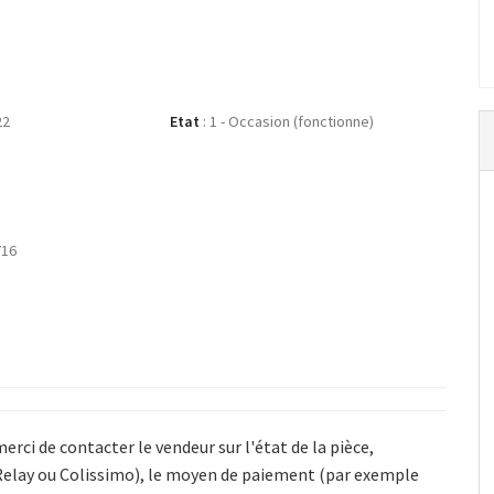
22
Etat
:
1 - Occasion (fonctionne)
716
merci de contacter le vendeur sur l'état de la pièce
,
Relay ou Colissimo)
,
le moyen de paiement (par exemple
e
01-Lavage
Carte électronique
Lave Linge