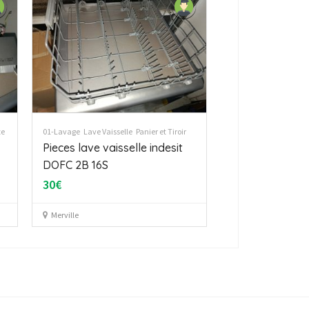
te
01-Lavage
Lave Vaisselle
Panier et Tiroir
Pieces lave vaisselle indesit
DOFC 2B 16S
30€
Merville