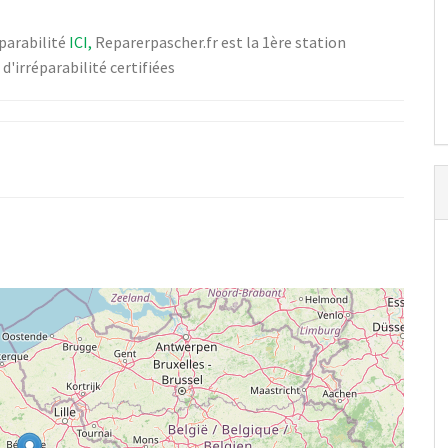
DK
module de puissance lave linge
65€
parabilité
ICI,
Reparerpascher.fr est la 1ère station
'irréparabilité certifiées
Cherbourg, France