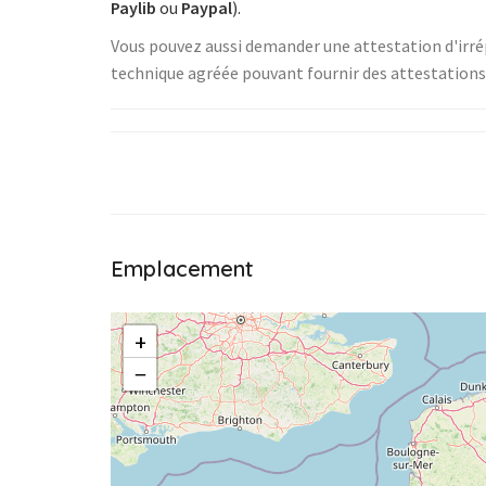
Paylib
ou
Paypal
).
sance pour sèche linge
pompe linge LG WD-14391 T
ADC67555W
15€
Vous pouvez aussi demander une attestation d'irré
technique agréée pouvant fournir des attestations d
Dieulouard, France
TERIE - 44710 - St léger les Vignes
Emplacement
+
−