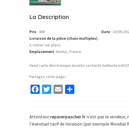
La Description
Prix
:
40€
Date
:
20/05/20
Livraison de la pièce (choix multiples)
:
A retirer sur place
Emplacement
:
Warlus, France
Vend carte électronique lavante sechante bellavita wd10
Partagez cette page :
Facebook
Twitter
Email
Partager
Attention
reparerpascher.fr
n'est pas le vendeur, 
l'éventuel tarif de livraison (par exemple Mondial 
lectronique
Sèche Linge
01-Lavage
Lave Linge
Pompe de vidang