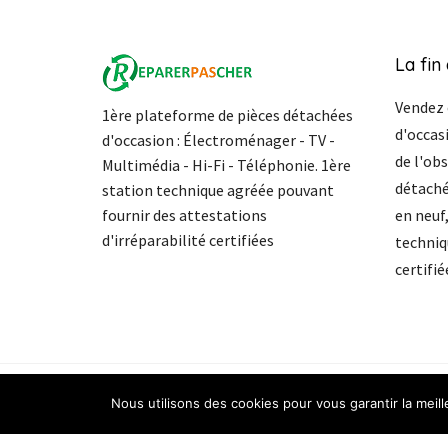
La fin
Vendez 
1ère plateforme de pièces détachées
d'occasi
d'occasion : Électroménager - TV -
de l'ob
Multimédia - Hi-Fi - Téléphonie. 1ère
détaché
station technique agréée pouvant
fournir des attestations
en neuf
d'irréparabilité certifiées
techniq
certifié
Copyright 2017 - 2026 ©
reparerpascher.f
r
All
Righ
Nous utilisons des cookies pour vous garantir la meil