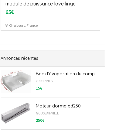
Carte de puissance pour sèche linge
pompe ling
Electrolux ADC67555W
15€
60€
Dieulouard, Fr
25 RUE DE LA MINOTERIE - 44710 - St léger les Vignes
Annonces récentes
Bac d’évaporation du comp...
VINCENNES
15€
Moteur dorma ed250
GOUSSAINVILLE
250€