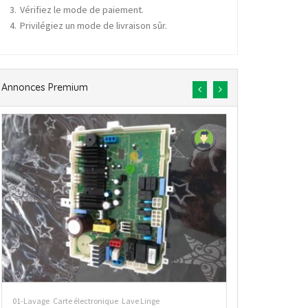
Vérifiez le mode de paiement.
Privilégiez un mode de livraison sûr.
Annonces Premium
01-Lavage
Carte électronique
Sèche Linge
01-Lavage
Lave L