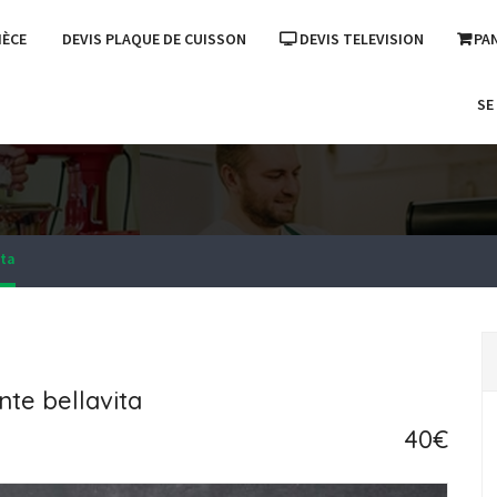
IÈCE
DEVIS PLAQUE DE CUISSON
DEVIS TELEVISION
PA
SE
ita
nte bellavita
40€