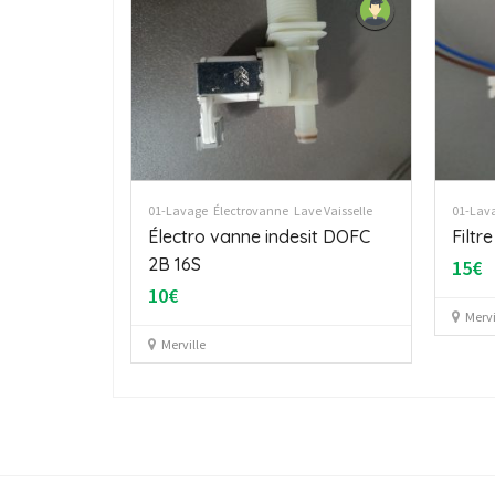
01-Lavage
Électrovanne
Lave Vaisselle
01-Lav
Électro vanne indesit DOFC
Filtr
2B 16S
15€
10€
Mervi
Merville