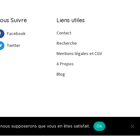
ous Suivre
Liens utiles
Contact
Facebook
Recherche
Twitter
Mentions légales et CGV
A Propos
Blog
e, nous supposerons que vous en êtes satisfait.
Ok