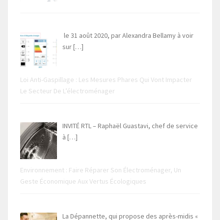
le 31 août 2020, par Alexandra Bellamy à voir
sur
[…]
Loi Anti-Gaspillage : Les Mesures Phares Qui Vont Impacter
Le Secteur De L’électroménager
INVITÉ RTL – Raphaël Guastavi, chef de service
à
[…]
Environnement : Faire Réparer Son Électroménager, Un
Geste Économique Aux Vertus Écologiques
La Dépannette, qui propose des après-midis «