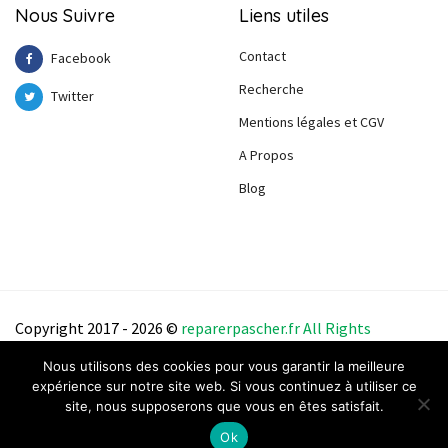
Nous Suivre
Liens utiles
Contact
Facebook
Recherche
Twitter
Mentions légales et CGV
A Propos
Blog
Copyright 2017 - 2026 ©
reparerpascher.f
r
All
Right
s
Reserve
d
.
Nous utilisons des cookies pour vous garantir la meilleure
expérience sur notre site web. Si vous continuez à utiliser ce
site, nous supposerons que vous en êtes satisfait.
Ok