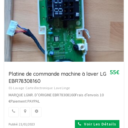
55€
Platine de commande machine à laver LG
EBR78308160
01-Lavage
Carte électronique
Lave Linge
MARQUE LGNR. D’ORIGINE EBR78308160Frais d’envois 10
€Paiement PAYPAL
Voir Les Détails
Publié: 21/01/2023