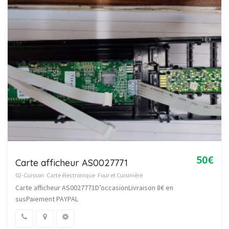
50€
Carte afficheur AS0027771
02-Cuisson
Carte électronique
Four et Cuisinière
Carte afficheur AS0027771D’occasionLivraison 8€ en
susPaiement PAYPAL