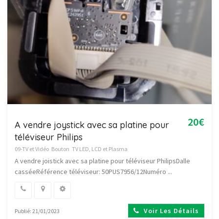
20€
A vendre joystick avec sa platine pour
téléviseur Philips
09-TV et Vidéo
Bouton
TV LED, LCD et Plasma
A vendre joistick avec sa platine pour téléviseur PhilipsDalle
casséeRéférence téléviseur: 50PUS7956/12Numéro ...
Voir Les Détails
Publié: 21/01/2023