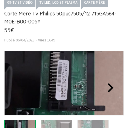
09-TV ET VIDÉO
TV LED, LCD ET PLASMA
CARTE MÈRE
Carte Mere Tv Philips 50pus7505/12 715GA564-
M0E-B00-005Y
55€
-
Publié
06/04/2023
Vues
1649