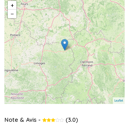
+
−
Leaflet
Note & Avis -
(3.0)