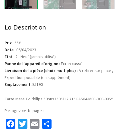
La Description
Prix
:
55€
Date
:
06/04/2023
Etat
:
2 - Neuf (jamais utilisé)
Panne de l'appareil d'origine
:
Ecran cassé
Livraison de la pièce (choix multiples)
:
A retirer sur place ,
Expédition possible (en supplément)
Emplacement
:
95190
Carte Mere Tv Philips 50pus7505/12 715GA564-M0E-B00-005Y
Partagez cette page :
Facebook
Twitter
Email
Partager