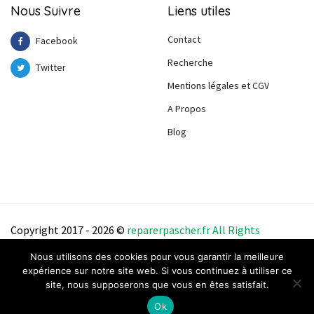
Nous Suivre
Liens utiles
Contact
Facebook
Recherche
Twitter
Mentions légales et CGV
A Propos
Blog
Copyright 2017 - 2026 ©
reparerpascher.f
r
All
Right
s
Reserve
d
.
Nous utilisons des cookies pour vous garantir la meilleure
expérience sur notre site web. Si vous continuez à utiliser ce
site, nous supposerons que vous en êtes satisfait.
Ok