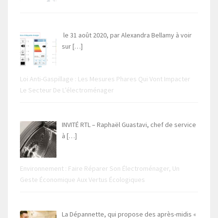
le 31 août 2020, par Alexandra Bellamy à voir
sur
[…]
Loi Anti-Gaspillage : Les Mesures Phares Qui Vont Impacter
Le Secteur De L’électroménager
INVITÉ RTL – Raphaël Guastavi, chef de service
à
[…]
Environnement : Faire Réparer Son Électroménager, Un
Geste Économique Aux Vertus Écologiques
La Dépannette, qui propose des après-midis «