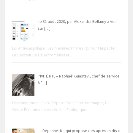
le 31 août 2020, par Alexandra Bellamy à voir
sur
[…]
Loi Anti-Gaspillage : Les Mesures Phares Qui Vont Impacter
Le Secteur De L’électroménager
INVITÉ RTL – Raphaël Guastavi, chef de service
à
[…]
Environnement : Faire Réparer Son Électroménager, Un
Geste Économique Aux Vertus Écologiques
La Dépannette, qui propose des après-midis «