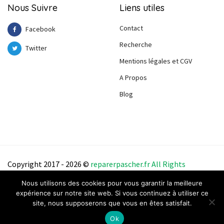
Nous Suivre
Liens utiles
Contact
Facebook
Recherche
Twitter
Mentions légales et CGV
A Propos
Blog
Copyright 2017 - 2026 ©
reparerpascher.f
r
All
Right
s
Reserve
d
.
Nous utilisons des cookies pour vous garantir la meilleure
expérience sur notre site web. Si vous continuez à utiliser ce
site, nous supposerons que vous en êtes satisfait.
Ok